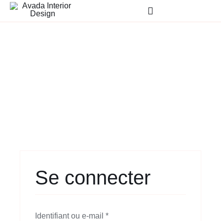
Passer
Toggle
au
Navigation
contenu
Wo
Se connecter
Obligatoire
Identifiant ou e-mail
*